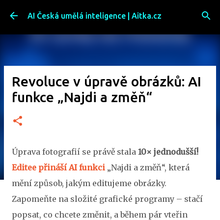
Přeskočit na hlavní obsah
AI Česká umělá inteligence | Aitka.cz
Revoluce v úpravě obrázků: AI
funkce „Najdi a změň“
Úprava fotografií se právě stala
10× jednodušší!
Editee přináší AI funkci
„Najdi a změň“, která
mění způsob, jakým editujeme obrázky.
Zapomeňte na složité grafické programy – stačí
popsat, co chcete změnit, a během pár vteřin